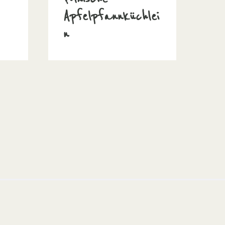
Apfelpfannküchlei
n