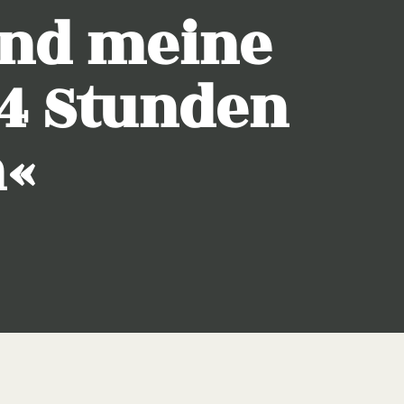
und meine
24 Stunden
n«